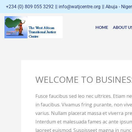
Skip
+234 (0) 809 055 3292
|| info@watjcentre.org
|| Abuja - Nige
to
content
HOME
ABOUT U
WELCOME TO BUSINES
Fusce faucibus sed leo nec ultrices. Etiam n
in faucibus. Vivamus fring purante, non viv
varius. Nullam placerat massa et viverra pr
Interdum et malesuada fames ac ante ipsum p
laoreet euismod. Suspisseet magna in nunc p