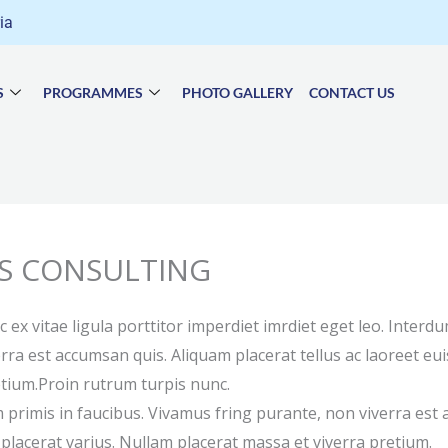
ria
S
PROGRAMMES
PHOTO GALLERY
CONTACT US
S CONSULTING
ec ex vitae ligula porttitor imperdiet imrdiet eget leo. Inte
erra est accumsan quis. Aliquam placerat tellus ac laoreet e
etium.Proin rutrum turpis nunc.
rimis in faucibus. Vivamus fring purante, non viverra est a
lacerat varius. Nullam placerat massa et viverra pretium.